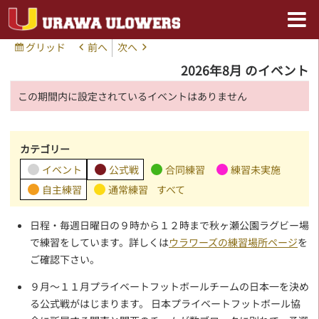
グリッド
前へ
次へ
表
示
2026年8月 のイベント
この期間内に設定されているイベントはありません
カテゴリー
イベント
公式戦
合同練習
練習未実施
自主練習
通常練習
すべて
日程・毎週日曜日の９時から１２時まで秋ヶ瀬公園ラグビー場
で練習をしています。詳しくは
ウラワーズの練習場所ページ
を
ご確認下さい。
９月～１１月プライベートフットボールチームの日本一を決め
る公式戦がはじまります。 日本プライベートフットボール協