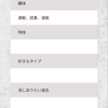
趣味
運動、読書、漫画
特技
好きなタイプ
消し去りたい過去