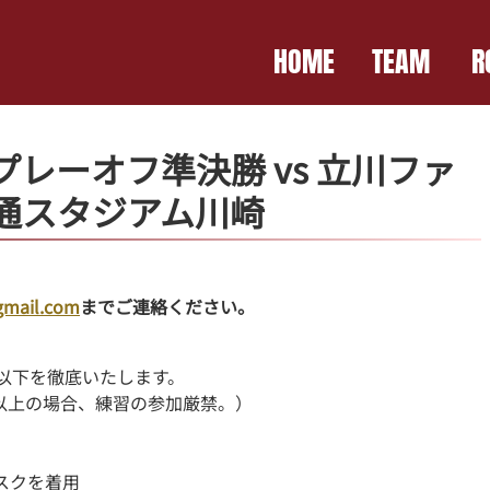
HOME
TEAM
R
プレーオフ準決勝 vs 立川ファ
通スタジアム川崎
gmail.com
までご連絡ください。
以下を徹底いたします。
5℃以上の場合、練習の参加厳禁。）
スクを着用