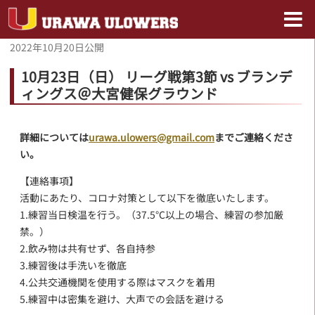
2022年10月20日
公開
10月23日（日） リーグ戦第3節 vs ブランデ
ィングス＠大宮健保グラウンド
詳細については
urawa.ulowers@gmail.com
までご連絡くださ
い。
【連絡事項】
活動にあたり、コロナ対策として以下を徹底いたします。
1.練習当日検温を行う。（37.5℃以上の場合、練習の参加厳
禁。）
2.飲み物は共有せず、各自持参
3.練習後は手洗いを徹底
4.公共交通機関を使用する際はマスクを着用
5.練習中は密集を避け、大声での会話を避ける