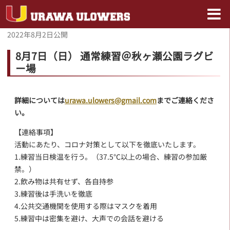
2022年8月2日
公開
8月7日（日） 通常練習＠秋ヶ瀬公園ラグビ
ー場
詳細については
urawa.ulowers@gmail.com
までご連絡くださ
い。
【連絡事項】
活動にあたり、コロナ対策として以下を徹底いたします。
1.練習当日検温を行う。（37.5℃以上の場合、練習の参加厳
禁。）
2.飲み物は共有せず、各自持参
3.練習後は手洗いを徹底
4.公共交通機関を使用する際はマスクを着用
5.練習中は密集を避け、大声での会話を避ける