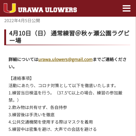
2022年4月5日
公開
4月10日（日） 通常練習＠秋ヶ瀬公園ラグビ
ー場
詳細については
urawa.ulowers@gmail.com
までご連絡くださ
い。
【連絡事項】
活動にあたり、コロナ対策として以下を徹底いたします。
1.練習当日検温を行う。（37.5℃以上の場合、練習の参加厳
禁。）
2.飲み物は共有せず、各自持参
3.練習後は手洗いを徹底
4.公共交通機関を使用する際はマスクを着用
5.練習中は密集を避け、大声での会話を避ける