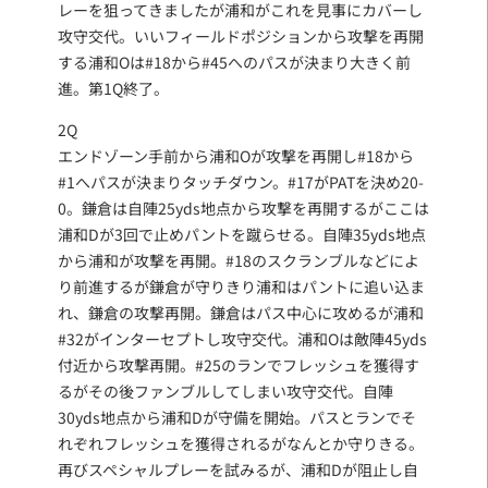
レーを狙ってきましたが浦和がこれを見事にカバーし
攻守交代。いいフィールドポジションから攻撃を再開
する浦和Oは#18から#45へのパスが決まり大きく前
進。第1Q終了。
2Q
エンドゾーン手前から浦和Oが攻撃を再開し#18から
#1へパスが決まりタッチダウン。#17がPATを決め20-
0。鎌倉は自陣25yds地点から攻撃を再開するがここは
浦和Dが3回で止めパントを蹴らせる。自陣35yds地点
から浦和が攻撃を再開。#18のスクランブルなどによ
り前進するが鎌倉が守りきり浦和はパントに追い込ま
れ、鎌倉の攻撃再開。鎌倉はパス中心に攻めるが浦和
#32がインターセプトし攻守交代。浦和Oは敵陣45yds
付近から攻撃再開。#25のランでフレッシュを獲得す
るがその後ファンブルしてしまい攻守交代。自陣
30yds地点から浦和Dが守備を開始。パスとランでそ
れぞれフレッシュを獲得されるがなんとか守りきる。
再びスペシャルプレーを試みるが、浦和Dが阻止し自