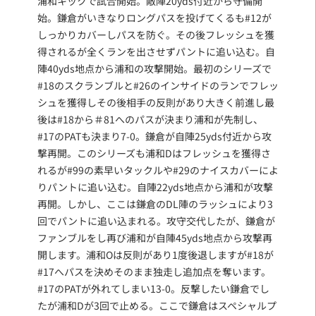
浦和キックで試合開始。敵陣20yds付近から守備開
始。鎌倉がいきなりロングパスを投げてくるも#12が
しっかりカバーしパスを防ぐ。その後フレッシュを獲
得されるが全くランを出させずパントに追い込む。自
陣40yds地点から浦和の攻撃開始。最初のシリーズで
#18のスクランブルと#26のインサイドのランでフレッ
シュを獲得しその後相手の反則があり大きく前進し最
後は#18から＃81へのパスが決まり浦和が先制し、
#17のPATも決まり7-0。鎌倉が自陣25yds付近から攻
撃再開。このシリーズも浦和Dはフレッシュを獲得さ
れるが#99の素早いタックルや#29のナイスカバーによ
りパントに追い込む。自陣22yds地点から浦和が攻撃
再開。しかし、ここは鎌倉のDL陣のラッシュにより3
回でパントに追い込まれる。攻守交代したが、鎌倉が
ファンブルをし再び浦和が自陣45yds地点から攻撃再
開します。浦和Oは反則があり1度後退しますが#18が
#17へパスを決めそのまま独走し追加点を奪います。
#17のPATが外れてしまい13-0。反撃したい鎌倉でし
たが浦和Dが3回で止める。ここで鎌倉はスペシャルプ