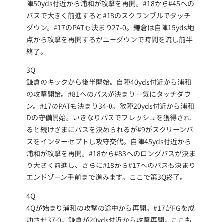
陣50yds付近から浦和が攻撃を再開。#18から#45への
パスで大きく前進すると#18のスクランブルでタッチ
ダウン。#17のPATも決まり27-0。鎌倉は自陣15yds地
点から攻撃を再開するがニーダウンで時間を流し前半
終了。
3Q
鎌倉のキックから後半開始。自陣40yds付近から浦和
の攻撃開始。#81へのパスが決まり一気にタッチダウ
ン。#17のPATも決まり34-0。敵陣20yds付近から浦和
Dの守備開始。いきなりパスでフレッシュを獲得され
ると続けざまにパスを決められるが#9がスクリーンパ
スをインターセプトし攻守交代。自陣45yds付近から
浦和が攻撃を再開。#18から#83へのロングパスが決ま
り大きく前進し、さらに#18から#17へのパスも決まり
エンドゾーン手前まで進みます。ここで第3Q終了。
4Q
4Qが始まり浦和の攻撃の途中から再開。#17がFGを成
功させ37-0。鎌倉が20yds付近から攻撃再開。ここも