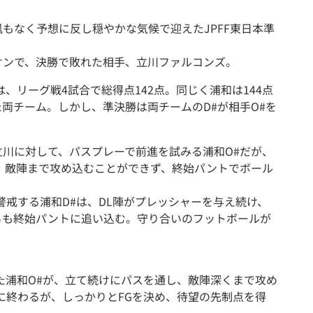
もなく予想に反し穏やかな気候で迎えたJPFF東日本準
オンで、決勝で敗れた相手、立川ファルコンズ。
、リーグ戦4試合で総得点142点。同じく浦和は144点
両チーム。しかし、準決勝は両チームのD#が相手O#を
川に対して、パスプレーで前進を試みる浦和O#だが、
、敵陣まで攻め込むことができず、終始パントでボール
警戒する浦和D#は、DL陣がプレッシャーを与え続け、
らも終始パントに追い込む。守り合いのフットボールが
た浦和O#が、立て続けにパスを通し、敵陣深くまで攻め
に終わるが、しっかりとFGを決め、待望の先制点を得