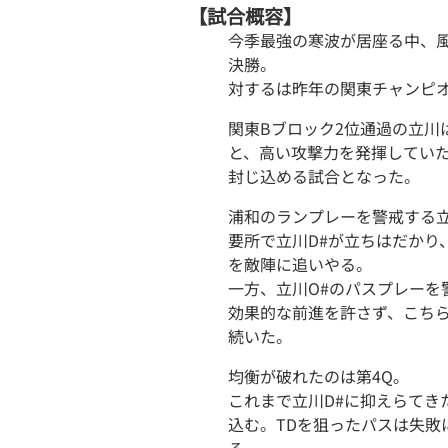
【試合概容】
今季最強の寒波が居座る中、風
決勝。
対するは昨年の関東チャンピ
関東Bブロック2位通過の立川は
と、高い攻撃力を発揮していた
封じ込める試合となった。
浦和のランプレーを警戒する立
要所で立川D#が立ちはだかり
を敵陣に追いやる。
一方、立川O#のパスプレーを
効果的な前進を許さず、こち
続いた。
均衡が破れたのは第4Q。
これまで立川D#に抑えらてき
込む。TDを狙ったパスは失敗
る。