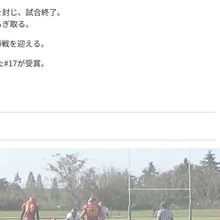
を封じ、試合終了。
もぎ取る。
勝戦を迎える。
た#17が受賞。